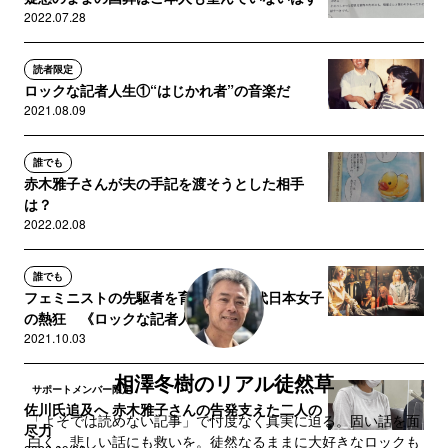
2022.07.28
読者限定
ロックな記者人生①“はじかれ者”の音楽だ
2021.08.09
誰でも
赤木雅子さんが夫の手記を渡そうとした相手
は？
2022.02.08
誰でも
フェミニストの先駆者を育てた’70年代日本女子
の熱狂 《ロックな記者人...
2021.10.03
相澤冬樹のリアル徒然草
サポートメンバー限定
佐川氏追及へ 赤木雅子さんの告発支えた二人の
「よそでは読めない記事」で忖度なく真実に迫る。固い話を面
尽力
白く、悲しい話にも救いを。徒然なるままに大好きなロックも