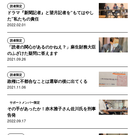
読者限定
ドラマ『新聞記者』と望月記者を“もてはやし
た”私たちの責任
2022.02.01
読者限定
「読者の関心があるのかねえ？」麻生財務大臣
のふざけた疑問に答えます
2021.09.26
読者限定
政権に不都合なことは選挙の後に出てくる
2021.11.06
サポートメンバー限定
その手があったか！赤木雅子さん佐川氏を刑事
告発
2022.09.17