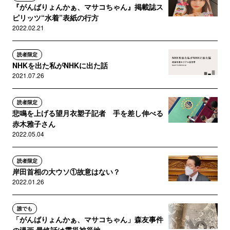
『がんばりょんかぁ、マサコちゃん』掲載誌ス
ピリッツ“水着”表紙の行方
2022.02.21
読者限定
NHKを出た私がNHKに出た話
2021.07.26
読者限定
悲鳴を上げる望月衣塑子記者 手を差し伸べる
赤木雅子さん
2022.05.04
読者限定
岸田首相の大ウソ①故意はない？
2022.01.26
誰でも
「がんばりょんかぁ、マサコちゃん」森友事件