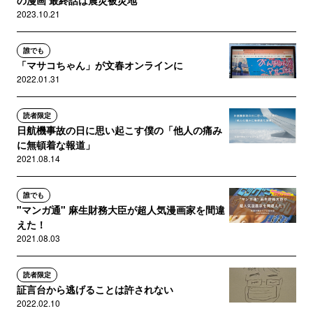
の漫画 最終話は震災被災地
2023.10.21
誰でも
「マサコちゃん」が文春オンラインに
2022.01.31
読者限定
日航機事故の日に思い起こす僕の「他人の痛み
に無頓着な報道」
2021.08.14
誰でも
"マンガ通" 麻生財務大臣が超人気漫画家を間違
えた！
2021.08.03
読者限定
証言台から逃げることは許されない
2022.02.10