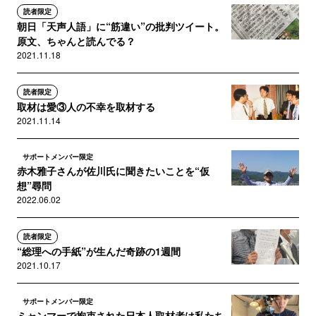
読者限定
朝日「天声人語」に“筋違い”の批判ツイート。
原文、ちゃんと読んでる？
2021.11.18
読者限定
取材は愛③人の不幸を取材する
2021.11.14
サポートメンバー限定
赤木雅子さんが佐川氏に聞きたいことを“仮
想”尋問
2022.06.02
読者限定
“総理への手紙”が生んだ奇跡の1週間
2021.10.17
サポートメンバー限定
ミャンマーで拘束された日本人取材者は私たち