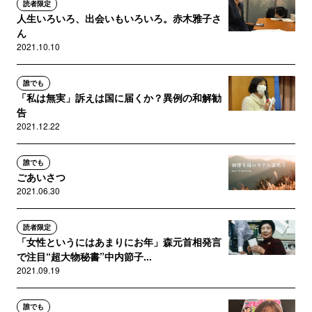
読者限定
人生いろいろ、出会いもいろいろ。赤木雅子さ
ん
2021.10.10
誰でも
「私は無実」訴えは国に届くか？異例の和解勧
告
2021.12.22
誰でも
ごあいさつ
2021.06.30
読者限定
「女性というにはあまりにお年」森元首相発言
で注目“超大物秘書”中内節子...
2021.09.19
誰でも