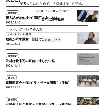
2022.09.22
記者人生にからめて。「取材は愛」が信念。
5,000 ~ 10,000 人が登録中
読者限定
新人記者は他社の“同期”と友になる
まずは無料登録
2022.02.15
登録
サポートメンバー限定
動画が示す激変 法廷で公開なるか？
スキップ
2022.06.28
読者限定
取材は愛①死の直前に遺した告発
2021.11.11
誰でも
還暦同窓会と僕の“ラ・サール讃歌”〈後編〉
2023.11.15
読者限定
財務省「見ざる言わざる聞かざる」→裁判所