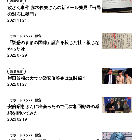
読者限定
改ざん事件 赤木俊夫さんの新メール発見「当局
の対応に疑問」
2021.11.24
サポートメンバー限定
「疑惑のままの国葬」証言を報じた社・報じな
かった社
2022.07.29
読者限定
岸田首相の大ウソ②安倍答弁は無関係？
2022.01.27
サポートメンバー限定
安倍昭恵さんに出会ったので元首相回顧録の感
想を聞いてみた
2023.02.19
サポートメンバー限定