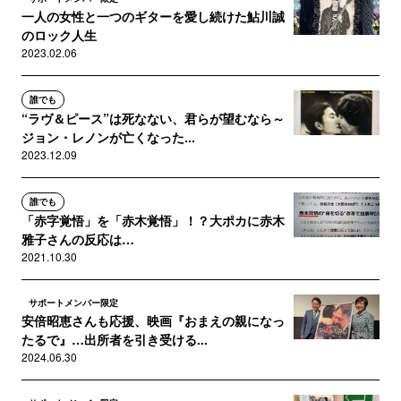
一人の女性と一つのギターを愛し続けた鮎川誠
のロック人生
2023.02.06
誰でも
“ラヴ＆ピース”は死なない、君らが望むなら～
ジョン・レノンが亡くなった...
2023.12.09
誰でも
「赤字覚悟」を「赤木覚悟」！？大ポカに赤木
雅子さんの反応は…
2021.10.30
サポートメンバー限定
安倍昭恵さんも応援、映画『おまえの親になっ
たるで』…出所者を引き受ける...
2024.06.30