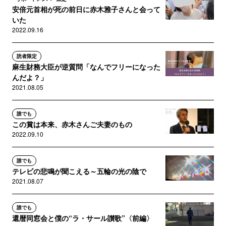
安倍元首相が死の前日に赤木雅子さんと会って
いた
2022.09.16
読者限定
麻生財務大臣が逆質問「なんでフリーになった
んだよ？」
2021.08.05
誰でも
この賞は本来、赤木さんご夫妻のもの
2022.09.10
誰でも
テレビの悲鳴が聞こえる～五輪の光の陰で
2021.08.07
誰でも
還暦同窓会と僕の“ラ・サール讃歌”〈前編〉