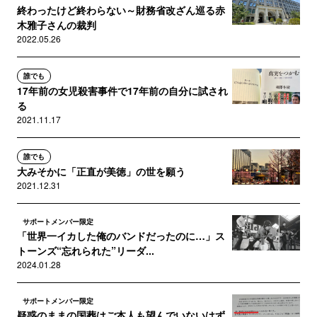
終わったけど終わらない～財務省改ざん巡る赤
木雅子さんの裁判
2022.05.26
誰でも
17年前の女児殺害事件で17年前の自分に試され
る
2021.11.17
誰でも
大みそかに「正直が美徳」の世を願う
2021.12.31
サポートメンバー限定
「世界一イカした俺のバンドだったのに…」ス
トーンズ“忘れられた”リーダ...
2024.01.28
サポートメンバー限定
疑惑のままの国葬はご本人も望んでいないはず