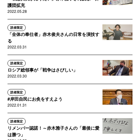
護団拡充
2022.05.28
読者限定
「全体の奉仕者」赤木俊夫さんの日常を演技す
る
2022.03.31
読者限定
ロシア総領事が「戦争はさびしい」
2022.03.30
読者限定
#岸田自民にお灸をすえよう
2022.01.31
読者限定
リメンバー認諾！～赤木雅子さんの「最後に愛
は勝つ」