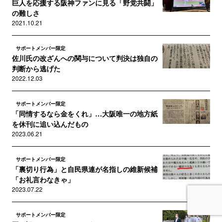
巨人を応援する阪神ファンに見る「野党共闘」
の難しさ
2021.10.21
サポートメンバー限定
佐川氏の改ざんへの関与について判決は独自の
判断から逃げた
2022.12.03
サポートメンバー限定
「同情するなら金をくれ」…大阪唯一の地方紙
を休刊に追い込んだもの
2023.06.21
サポートメンバー限定
「裏切り行為」と自民県連が名指しの維新候補
「お礼言わなきゃ」
2023.07.22
サポートメンバー限定