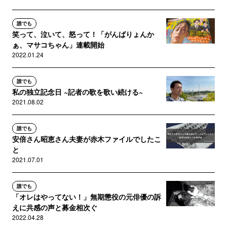
誰でも
笑って、泣いて、怒って！「がんばりょんか
ぁ、マサコちゃん」連載開始
2022.01.24
誰でも
私の独立記念日 ~記者の歌を歌い続ける~
2021.08.02
誰でも
安倍さん昭恵さん夫妻が赤木ファイルでしたこ
と
2021.07.01
誰でも
「オレはやってない！」無期懲役の元俳優の訴
えに共感の声と募金相次ぐ
2022.04.28