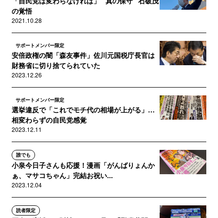
「自民党は変わらなければ」 “真の保守” 石破茂
の覚悟
2021.10.28
サポートメンバー限定
安倍政権の闇「森友事件」佐川元国税庁長官は
財務省に切り捨てられていた
2023.12.26
サポートメンバー限定
選挙違反で「これでモチ代の相場が上がる」…
相変わらずの自民党感覚
2023.12.11
誰でも
小泉今日子さんも応援！漫画「がんばりょんか
ぁ、マサコちゃん」完結お祝い...
2023.12.04
読者限定