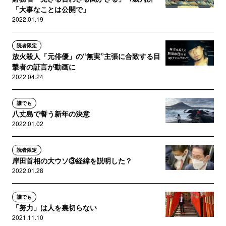
「大事なことは公開で」
2022.01.19
読者限定
放火殺人「元俳優」の“無実”主張に合致する目
撃者の証言が動画に
2022.04.24
誰でも
八丈島で誓う新年の決意
2022.01.02
読者限定
岸田首相の大ウソ③経緯を説明した？
2022.01.28
誰でも
「努力」は人を裏切らない
2021.11.10