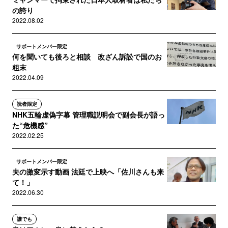
の誇り
2022.08.02
サポートメンバー限定
何を聞いても後ろと相談 改ざん訴訟で国のお
粗末
2022.04.09
読者限定
NHK五輪虚偽字幕 管理職説明会で副会長が語っ
た“危機感”
2022.02.25
サポートメンバー限定
夫の激変示す動画 法廷で上映へ「佐川さんも来
て！」
2022.06.30
誰でも