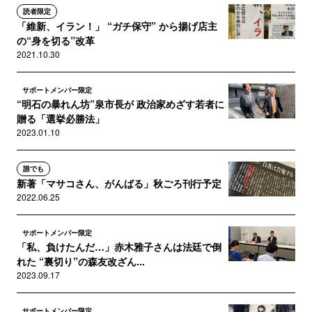
読者限定
「維新、イラン！」 “ガチ保守” から揚げ店主
の“身を切る”改革
2021.10.30
サポートメンバー限定
“明石の暴れん坊”泉市長が 政治家めざす若者に
贈る「選挙必勝法」
2023.01.10
誰でも
新著「マサコさん、がんばる」秋ごろ刊行予定
2022.06.25
サポートメンバー限定
「私、負けたんだ…」赤木雅子さんは法廷で倒
れた “裏切り”の森友改ざん...
2023.09.17
サポートメンバー限定