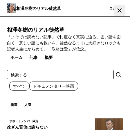
相澤冬樹のリアル徒然草
登録
ログイン
相澤冬樹のリアル徒然草
「よそでは読めない記事」で忖度なく真実に迫る。固い話を面
白く、悲しい話にも救いを。徒然なるままに大好きなロックも
記者人生にからめて。「取材は愛」が信念。
ホーム
記事
概要
すべて
ドキュメンタリー映画
新着
人気
サポートメンバー限定
改ざん官僚は謝らない