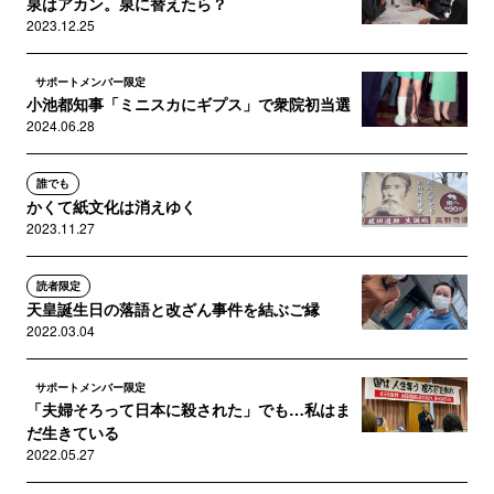
泉はアカン。泉に替えたら？
2023.12.25
サポートメンバー限定
小池都知事「ミニスカにギプス」で衆院初当選
2024.06.28
誰でも
かくて紙文化は消えゆく
2023.11.27
読者限定
天皇誕生日の落語と改ざん事件を結ぶご縁
2022.03.04
サポートメンバー限定
「夫婦そろって日本に殺された」でも…私はま
だ生きている
2022.05.27