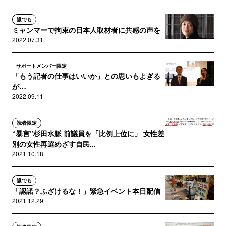
誰でも
ミャンマーで拘束の日本人取材者に共感の声を
2022.07.31
サポートメンバー限定
「もう記者の仕事はいいか」との思いもよぎる
が…
2022.09.11
読者限定
“暴言”杉田水脈 前議員を「比例上位に」 女性差
別の女性再選めざす自民...
2021.10.18
誰でも
「認諾？ふざけるな！」緊急イベント本日配信
2021.12.29