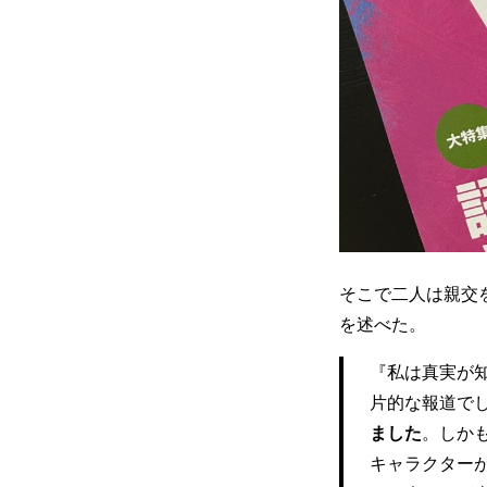
そこで二人は親交
を述べた。
『私は真実が
片的な報道で
ました
。しか
キャラクター