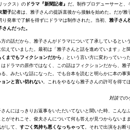
リックス）の
ドラマ『新聞記者』
だ。制作プロデューサーと、
衣塑子
記者は、雅子さんの提訴直後から接触を始めた。だが雅
切り発車で了解を得ずにドラマは制作された。当初、
雅子さん
子さんだった。
る方の話だから、雅子さんがドラマについて了承しているとい
に伝えていました。最初は「雅子さんと話を進めています」と
あくまでもフィクションだから
」という言い方に変わっていっ
』はドラマの原作ではなく、この話はフィクションだから、雅
める、みたいな話になった。でも台本を読むと明らかに本の事
ションと言い切れない
。これをやるなら雅子さんの許可を得て
対談での
子さんにはっきりお返事をいただいてないと聞いた時、こんな
ことがそれこそ、俊夫さんについて何も答えが見つからないま
気がして、
すごく気持ち悪くなっちゃって
。それで出演をお断