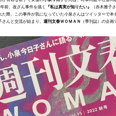
2年前、改ざん事件を描く
『私は真実が知りたい』
（赤木雅子
れた際、この事件が気になっていた小泉さんはツイッターで本
子さんと交流が始まり、
週刊文春ＷＯＭＡＮ
（季刊誌）の企画