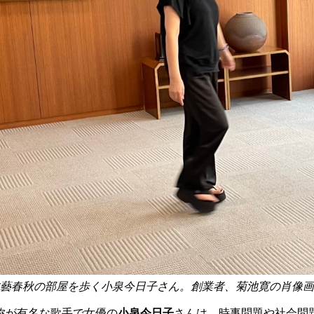
藝春秋の部屋を歩く小泉今日子さん。創業者、菊池寛の肖像画
称が有名な歌手で女優の
小泉今日子
さんは、時事問題や社会問