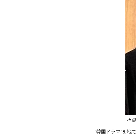
小泉
“韓国ドラマ”を