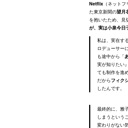
Netflix
（ネットフ
た東京新聞の
望月
を抱いたため、見
が、実は小泉今日
私は、実在す
ロデューサー
も途中から「
実が知りたい
ても制作を進
だから
フィク
したんです。
最終的に、雅
しまうという
変わりがない