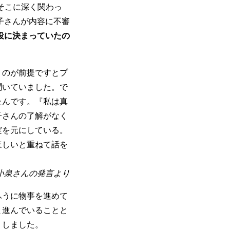
そこに深く関わっ
子さんが内容に不審
役に決まっていたの
うのが前提ですとプ
聞いていました。で
たんです。『私は真
子さんの了解がなく
実を元にしている。
ほしいと重ねて話を
小泉さんの発言より
ふうに物事を進めて
ま進んでいることと
りしました。