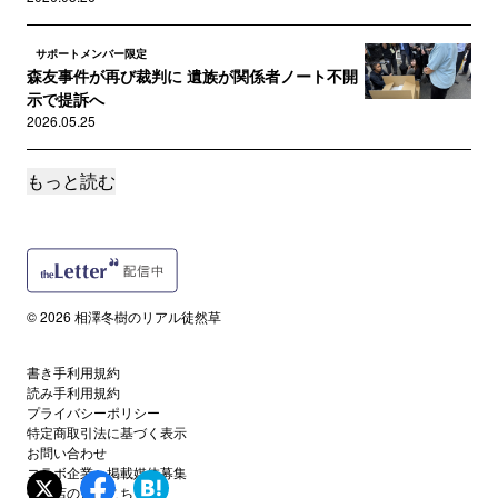
サポートメンバー限定
森友事件が再び裁判に 遺族が関係者ノート不開
示で提訴へ
2026.05.25
もっと読む
サポートメンバー限定
日本のブラックボックスをこじ開けた……映画
『Black Box Dia...
2026.02.15
サポートメンバー限定
© 2026 相澤冬樹のリアル徒然草
永久に刻まれた音楽……『チャック・ベリー ブ
ラウン・アイド・ハンサム・...
2026.02.11
書き手利用規約
読み手利用規約
プライバシーポリシー
サポートメンバー限定
特定商取引法に基づく表示
高市自民圧勝で森友開示の行方は…
お問い合わせ
2026.02.10
コラボ企業・掲載媒体募集
代理店の方はこちら