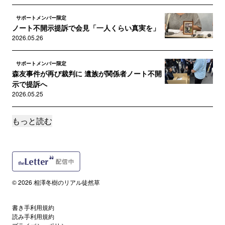
サポートメンバー限定
ノート不開示提訴で会見「一人くらい真実を」
2026.05.26
サポートメンバー限定
森友事件が再び裁判に 遺族が関係者ノート不開
示で提訴へ
2026.05.25
もっと読む
サポートメンバー限定
日本のブラックボックスをこじ開けた……映画
『Black Box Dia...
2026.02.15
サポートメンバー限定
© 2026 相澤冬樹のリアル徒然草
永久に刻まれた音楽……『チャック・ベリー ブ
ラウン・アイド・ハンサム・...
2026.02.11
書き手利用規約
読み手利用規約