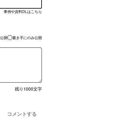
事例や資料DLはこちら
公開
書き手にのみ公開
残り
1000
文字
コメントする