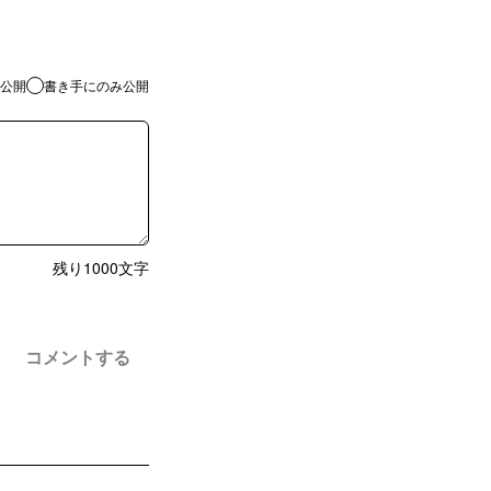
公開
書き手にのみ公開
残り
1000
文字
コメントする