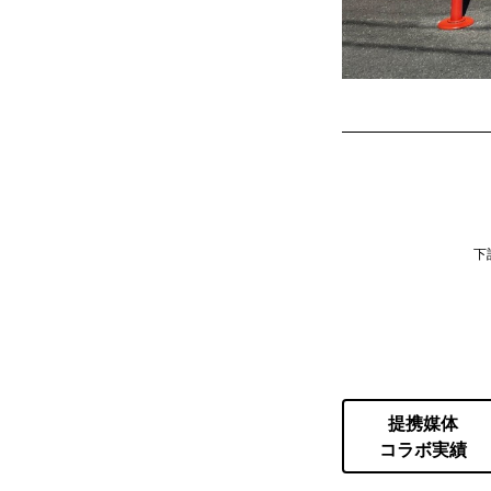
下
提携媒体
コラボ実績