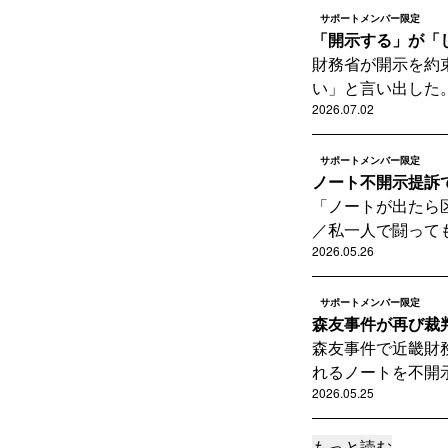
サポートメンバー限定
「開示する」が「
財務省が開示を約
い」と言い出した。
2026.07.02
サポートメンバー限定
ノート不開示提訴
「ノートが出たら
／私一人で闘っても
2026.05.26
サポートメンバー限定
森友事件が再び裁
森友事件で近畿財
れるノートを不開示
2026.05.25
もっと読む
サポートメンバー限定