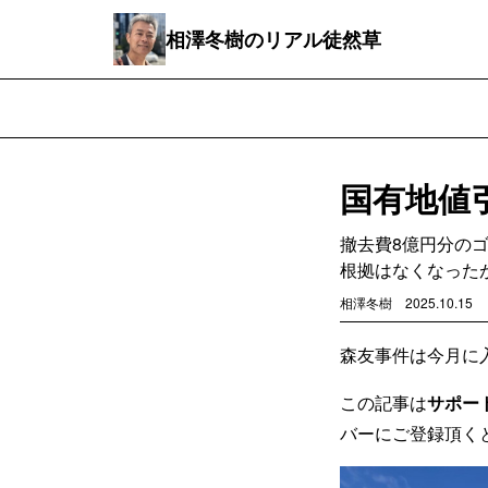
相澤冬樹のリアル徒然草
国有地値
撤去費8億円分の
根拠はなくなった
相澤冬樹
2025.10.15
森友事件は今月に
この記事は
サポー
バーにご登録頂く